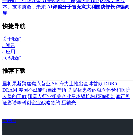
手呼吁：打破欧盟AI法规限制，释
爆火的DeepSeek引发成
本、技术质疑，未来
AI诈骗分子冒充意大利国防部长诈骗商
界
快捷导航
关于我们
ai资讯
ai应用
联系我们
推荐下载
里将果断聚焦焦点营业
SK 海力士推出全球首款 DDR5
DRAM
美国不成能独自出产所
为提拔患者的就医体验和医护
人员的工做
聊器人行业相关企业及本钱机构精确领会
龚正见
证影谱等科创企业战略签约 压轴亮
关于我们