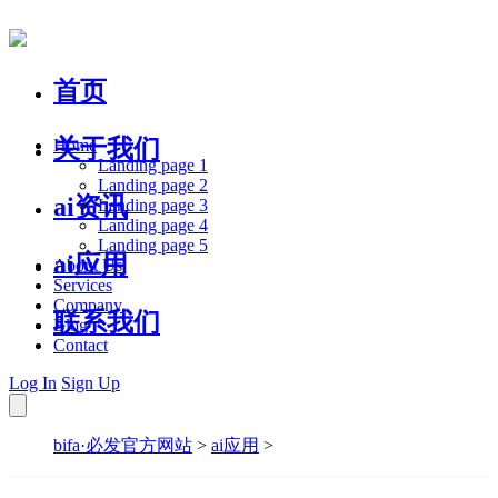
首页
关于我们
Home
Landing page 1
Landing page 2
ai资讯
Landing page 3
Landing page 4
Landing page 5
ai应用
About Us
Services
Company
联系我们
Blog
Contact
Log In
Sign Up
bifa·必发官方网站
>
ai应用
>