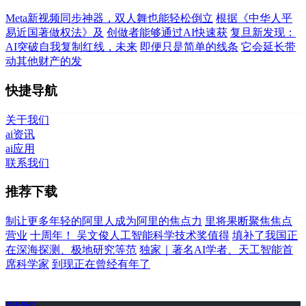
Meta新视频同步神器，双人舞也能轻松倒立
根据《中华人平
易近国著做权法》及
创做者能够通过AI快速获
复旦新发现：
AI突破自我复制红线，未来
即便只是简单的线条
它会延长带
动其他财产的发
快捷导航
关于我们
ai资讯
ai应用
联系我们
推荐下载
制让更多年轻的阿里人成为阿里的焦点力
里将果断聚焦焦点
营业
十周年！ 吴文俊人工智能科学技术奖值得
填补了我国正
在深海探测、极地研究等范
独家｜著名AI学者、天工智能首
席科学家
到现正在曾经有年了
关于我们