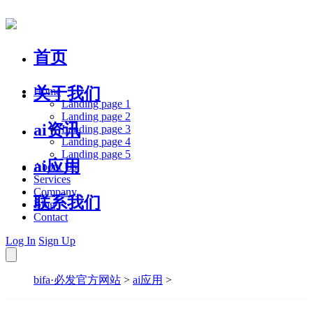
首页
关于我们
Home
Landing page 1
Landing page 2
ai资讯
Landing page 3
Landing page 4
Landing page 5
ai应用
About Us
Services
Company
联系我们
Blog
Contact
Log In
Sign Up
bifa·必发官方网站
>
ai应用
>