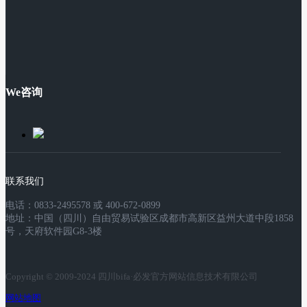
We咨询
联系我们
电话：0833-2495578 或 400-672-0899
地址：中国（四川）自由贸易试验区成都市高新区益州大道中段1858
号，天府软件园G8-3楼
Copyright © 2009-2024 四川bifa·必发官方网站信息技术有限公司
网站地图