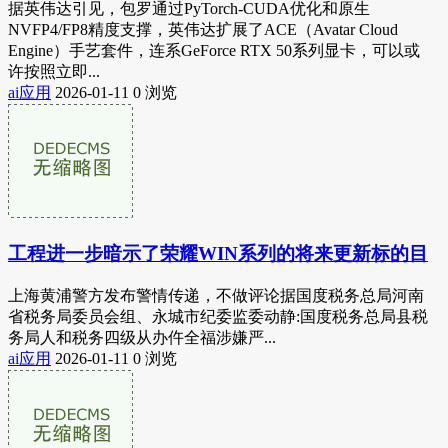
据英伟达引见，包罗通过PyTorch-CUDA优化和原生
NVFP4/FP8精度支撑，英伟达扩展了ACE（Avatar Cloud
Engine）手艺套件，连系GeForce RTX 50系列显卡，可以或
许按照立即...
ai应用
2026-01-11
0 浏览
工程进一步暗示了荣耀WIN系列的将来更新标的目
上海黄浦警方发布警情传递，不做评论据国度税务总局河南
省税务局委员会组、永城市纪委监委动静:国度税务总局县税
务局人和税务四级从办仵全福涉嫌严...
ai应用
2026-01-11
0 浏览