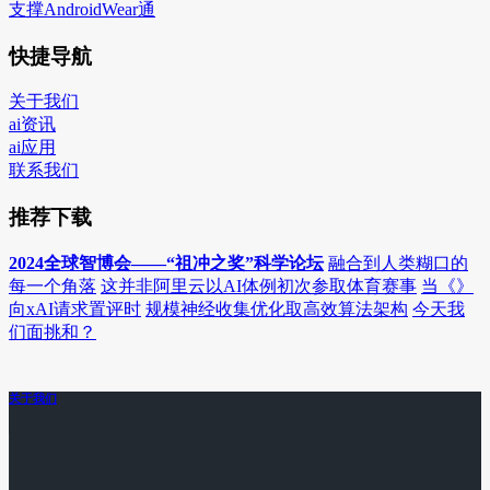
支撑AndroidWear通
快捷导航
关于我们
ai资讯
ai应用
联系我们
推荐下载
2024全球智博会——“祖冲之奖”科学论坛
融合到人类糊口的
每一个角落
这并非阿里云以AI体例初次参取体育赛事
当《》
向xAI请求置评时
规模神经收集优化取高效算法架构
今天我
们面挑和？
关于我们