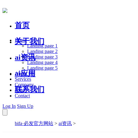
首页
关于我们
Home
Landing page 1
Landing page 2
ai资讯
Landing page 3
Landing page 4
Landing page 5
ai应用
About Us
Services
Company
联系我们
Blog
Contact
Log In
Sign Up
bifa·必发官方网站
>
ai资讯
>