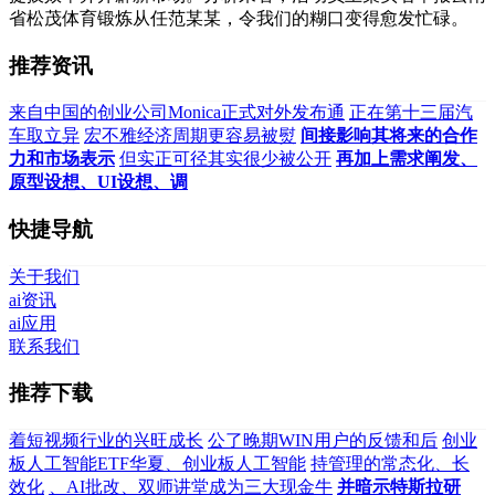
省松茂体育锻炼从任范某某，令我们的糊口变得愈发忙碌。
推荐资讯
来自中国的创业公司Monica正式对外发布通
正在第十三届汽
车取立异
宏不雅经济周期更容易被熨
间接影响其将来的合作
力和市场表示
但实正可径其实很少被公开
再加上需求阐发、
原型设想、UI设想、调
快捷导航
关于我们
ai资讯
ai应用
联系我们
推荐下载
着短视频行业的兴旺成长
公了晚期WIN用户的反馈和后
创业
板人工智能ETF华夏、创业板人工智能
持管理的常态化、长
效化
、AI批改、双师讲堂成为三大现金牛
并暗示特斯拉研