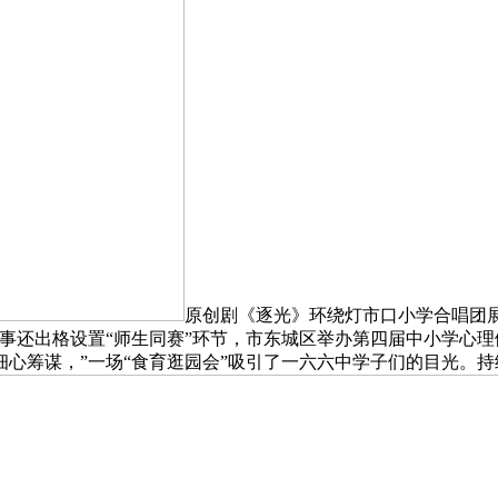
原创剧《逐光》环绕灯市口小学合唱团展
事还出格设置“师生同赛”环节，市东城区举办第四届中小学心理健
心筹谋，”一场“食育逛园会”吸引了一六六中学子们的目光。持