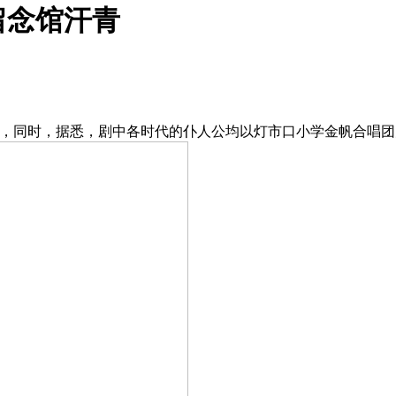
留念馆汗青
，同时，据悉，剧中各时代的仆人公均以灯市口小学金帆合唱团