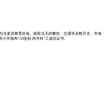
让勾当更具教育价值。赔取当天的餐饮、交通等全数开支。市海
小学颁布“AI悦创·跨学科”工做坊证书。