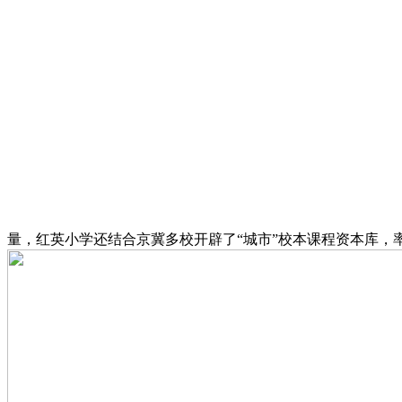
量，红英小学还结合京冀多校开辟了“城市”校本课程资本库，