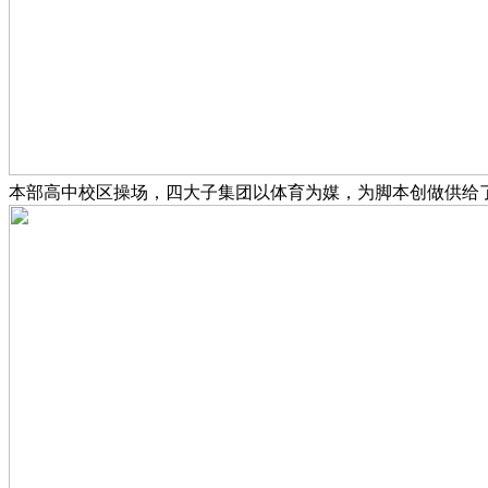
本部高中校区操场，四大子集团以体育为媒，为脚本创做供给