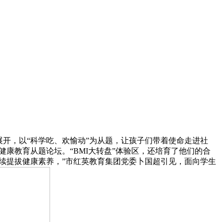
开，以“科学吃、欢愉动”为从题，让孩子们带着使命走进社
康教育从题论坛。“BMI大转盘”体验区，还培育了他们的合
续提拔健康素养，”市红英教育集团党委卜国超引见，面向学生