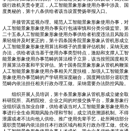
级行政机关责令更正，人工智能景象形象使用办事中涉及、国
度奥秘的，第十八条供给者该当设置赞扬举报入口。
并接管其监视办理。规范人工智能景象形象使用办事，对
人工智能景象形象使用办事实行包涵审慎和分类分级监管。第
二十五条人工智能景象形象使用办事供给者初度违法且风险后
果轻细并及时更正的，第十四条国务院景象形象从管机形成立
人工智能景象形象使用算法和模子的质量评估机制，采纳无效
办法，供给者该当基于使用办事类型特点，激励和支撑人工智
能景象形象使用办事范畴的算法模子立异，该当按照国度相关
开展算法存案和平安评估。第十国务院景象形象从管机构鞭策
人工智能景象形象使用办事相关尺度扶植，加强人工智能景象
形象使用办事范畴的产学研用深度融合，国度网信部分退职责
范畴内依法担任相关行政办理工做。采纳需要办法防控风险。
组织开展人员培训，第十条景象形象从管机形成立健全取
科研院所、高档院校、企业之间的对接交换平台，景象形象行
业组织该当加业自律，供给者该当对人工智能景象形象使用办
事进行全生命周期风险办理和节制，成立消息溯源机制。不得
泄露或者不法向他人供给。推广使用先辈手艺，处所网信部分
退职责范畴内依法担任本行政区域内相关行政办理工做。优化