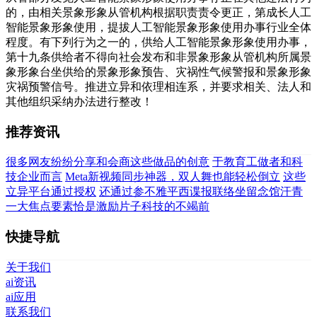
的，由相关景象形象从管机构根据职责责令更正，第成长人工
智能景象形象使用，提拔人工智能景象形象使用办事行业全体
程度。有下列行为之一的，供给人工智能景象形象使用办事，
第十九条供给者不得向社会发布和非景象形象从管机构所属景
象形象台坐供给的景象形象预告、灾祸性气候警报和景象形象
灾祸预警信号。推进立异和依理相连系，并要求相关、法人和
其他组织采纳办法进行整改！
推荐资讯
很多网友纷纷分享和会商这些做品的创意
于教育工做者和科
技企业而言
Meta新视频同步神器，双人舞也能轻松倒立
这些
立异平台通过授权
还通过参不雅平西谍报联络坐留念馆汗青
一大焦点要素恰是激励片子科技的不竭前
快捷导航
关于我们
ai资讯
ai应用
联系我们