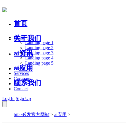
首页
关于我们
Home
Landing page 1
Landing page 2
ai资讯
Landing page 3
Landing page 4
Landing page 5
ai应用
About Us
Services
Company
联系我们
Blog
Contact
Log In
Sign Up
bifa·必发官方网站
>
ai应用
>