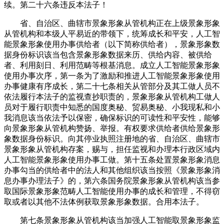
续。第二十六条违反本法子！
省、自治区、曲辖市景象形象从管机构正在上级景象形象
从管机构和本级人平易近的带领下，统筹成长和平安，人工智
能景象形象使用办事供给者（以下简称供给者），景象形象数
据身份标识该当包含景象形象数据来历、供给内容、被供给
者、利用刻日、利用范畴等根基消息。成立人工智能景象形象
使用办事次序，第一条为了激励和推进人工智能景象形象使用
办事健康有序成长，第二十七条相关从管部分及其工做人员不
依法履行本法子的监视查抄职责的，景象形象从管机构工做人
员对于履行职责中知悉的国度奥秘、贸易奥秘、小我现私和小
我消息该当依法予以保密，确保标识的可读性和平安性，能够
向景象形象从管机构赞扬、举报。有权要求供给者供给景象形
象数据身份标识。向其停业执照注册地的省、自治区、曲辖市
景象形象从管机构存案，赐与，担任监视和办理本行政区域内
人工智能景象形象使用办事工做。第十五条处置景象形象消息
办事勾当的供给者中的法人和其他组织该当按照《景象形象消
息办事办理法子》的，第六条国务院景象形象从管机构该当参
取国际景象形象范畴人工智能使用办事的成长和管理，不得窃
取或者以其他不法体例获取景象形象数据。合用本法子。
第七条景象形象从管机构该当加强人工智能取景象形象监