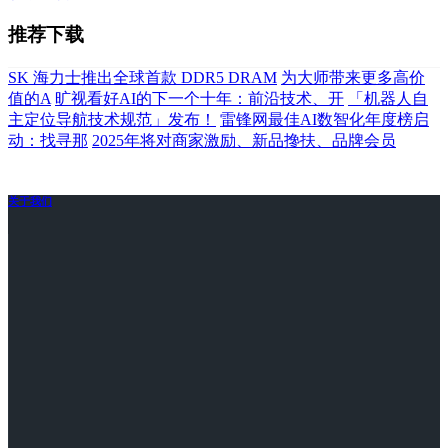
推荐下载
SK 海力士推出全球首款 DDR5 DRAM
为大师带来更多高价
值的A
旷视看好AI的下一个十年：前沿技术、开
「机器人自
主定位导航技术规范」发布！
雷锋网最佳AI数智化年度榜启
动：找寻那
2025年将对商家激励、新品搀扶、品牌会员
关于我们